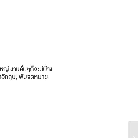
หญ่ งานอื่นๆก็จะมีบ้าง
าษาอักฤษ, พับจดหมาย